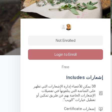
Not Enrolled
Login to Enroll
Free
إشعارات Includes
38 يمكن للأعضاء إدارة الإشعارات التي تظهر
على الشاشة التي يتلقونها في تفضيلات
الإشعارات الخاصة بهم عن طريق تمكين أو
تعطيل خيارات "الويب".
إشعارات Certificate