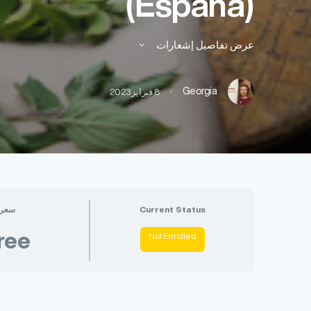
(España)
عرض تفاصيل إشعارات
·
Georgia
8 فبراير 2023
Current Status
سعر
ree
Not Enrolled