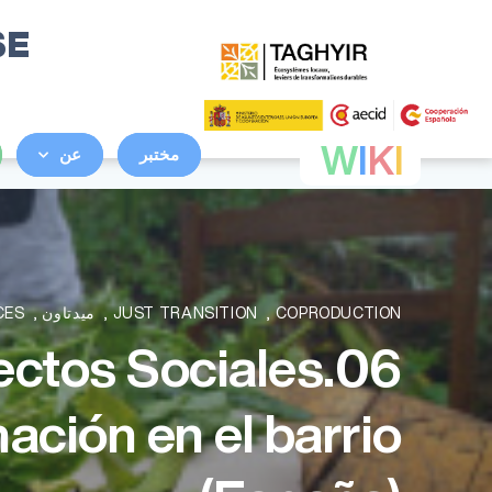
SE
W
I
K
I
مختبر
عن
COPRODUCTION
,
JUST TRANSITION
,
ميدتاون
,
CES
oyectos Sociales
ación en el barrio