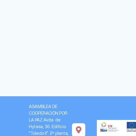
ASAMBLEA DE
COOPERACIÓN POR
LA PAZ Avda. de
Hytasa, 36. Edificio
“Toledo II”. 2º planta,