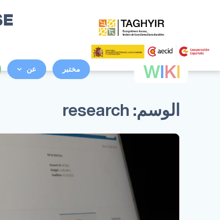
SE
W
I
K
I
مختبر
عن
الوسم:
research