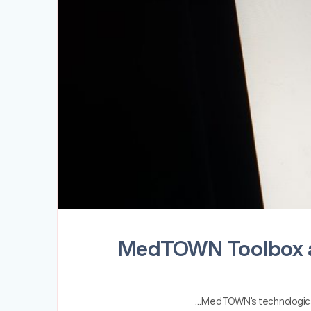
MedTOWN Toolbox and
MedTOWN’s technological p