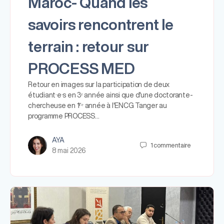
Maroc- Quand les
savoirs rencontrent le
terrain : retour sur
PROCESS MED
Retour en images sur la participation de deux
étudiant·e·s en 3ᵉ année ainsi que d'une doctorante-
chercheuse en 1ʳᵉ année à l'ENCG Tanger au
programme PROCESS…
AYA
1
commentaire
8 mai 2026