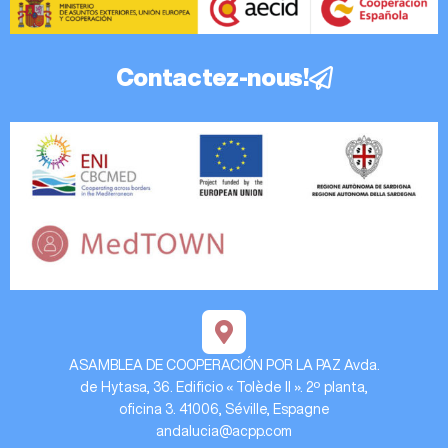
Contactez-nous!
ASAMBLEA DE COOPERACIÓN POR LA PAZ Avda.
de Hytasa, 36. Edificio « Tolède II ». 2º planta,
oficina 3. 41006, Séville, Espagne
andalucia@acpp.com