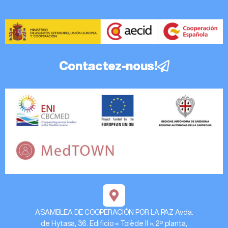
Contactez-nous!
ASAMBLEA DE COOPERACIÓN POR LA PAZ Avda.
de Hytasa, 36. Edificio « Tolède II ». 2º planta,