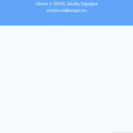
oficina 3. 41006, Séville, Espagne
andalucia@acpp.com