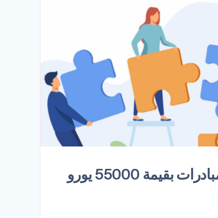
يفتح مشروع MedTOWN في إسبانيا دعوة لتقديم مقترحات لمنح بمبادرات بقيمة 55000 يورو