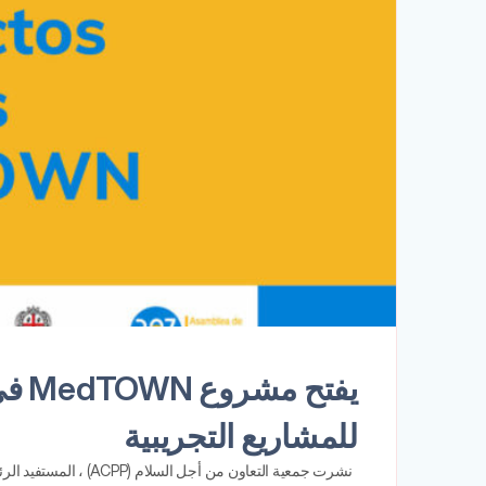
للمشاريع التجريبية
نشرت جمعية التعاون من أجل السلام (ACPP) ، المستفيد الرئيسي من مشروع MedTOWN ، دعوة لتقديم طلبات بإجمالي 55000 يورو ...