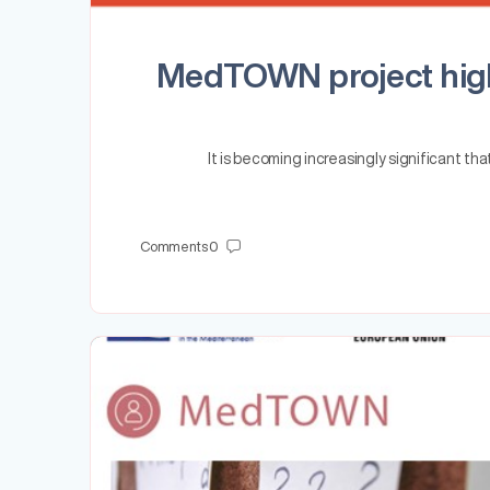
MedTOWN project highl
It is becoming increasingly significant th
Comments
0