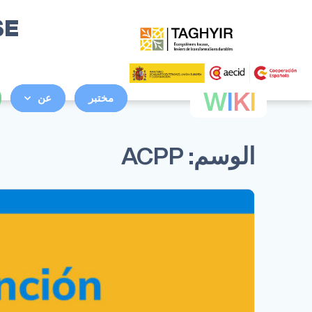
SE
W
I
K
I
مختبر
عن
الوسم:
ACPP