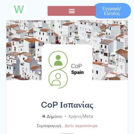
W
Εγγραφή/
Είσοδος
ΚΥΚΛΟΣ ΜΑΘΗΜΑΤΩΝ
CoP Ισπανίας
Δημόσιο
Χρήστη Meta
Συμπαραγωγή...
Δείτε περισσότερα