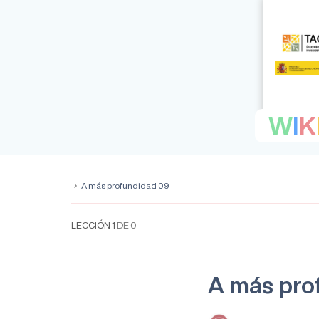
W
I
K
A más profundidad 09
LECCIÓN 1
DE 0
A más pro