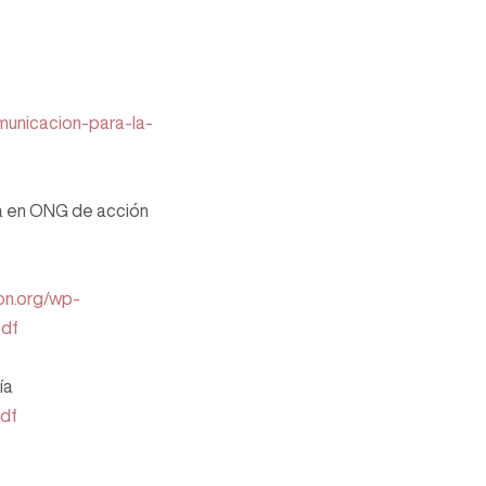
municacion-para-la-
ica en ONG de acción
on.org/wp-
pdf
ía
pdf