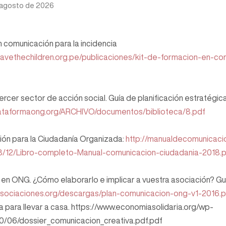
 agosto de 2026
n comunicación para la incidencia
savethechildren.org.pe/publicaciones/kit-de-formacion-en-co
tercer sector de acción social. Guía de planificación estratég
lataformaong.org/ARCHIVO/documentos/biblioteca/8.pdf
ón para la Ciudadanía Organizada:
http://manualdecomunicaci
8/12/Libro-completo-Manual-comunicacion-ciudadania-2018.
en ONG. ¿Cómo elaborarlo e implicar a vuestra asociación? Gu
asociaciones.org/descargas/plan-comunicacion-ong-v1-2016.
 para llevar a casa. https://www.economiasolidaria.org/wp-
0/06/dossier_comunicacion_creativa.pdf.pdf