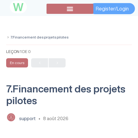
W
Register/Login
Subventions secondaires
7.Financement des projets pilotes
LEÇON 1
DE 0
En cours
7.Financement des projets
pilotes
support
8 août 2026