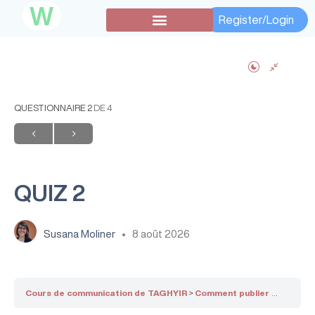
W
Register/Login
Subventions secondaires
QUESTIONNAIRE 2
DE 4
QUIZ 2
Susana Moliner
8 août 2026
Cours de communication de TAGHYIR
Comment publier et gérer un wordpress et les outils de création de newsletter par Haïfa BEN AMMAR – Point focal de communication SHANTI