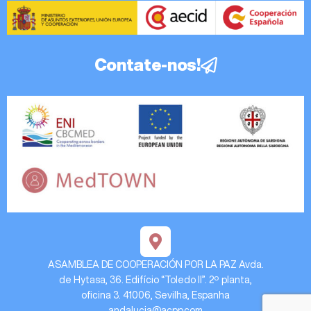
Contate-nos!
ASAMBLEA DE COOPERACIÓN POR LA PAZ Avda.
de Hytasa, 36. Edifício “Toledo II”. 2º planta,
oficina 3. 41006, Sevilha, Espanha
andalucia@acpp.com