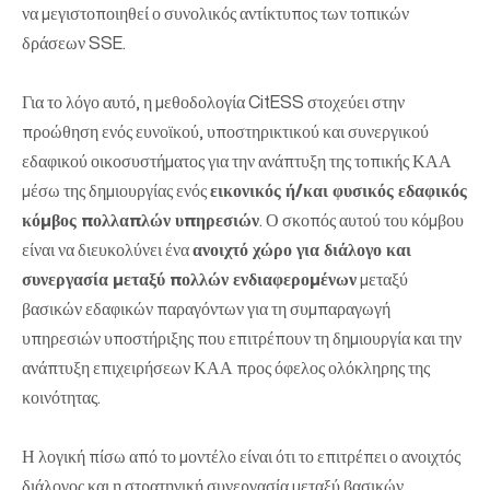
να μεγιστοποιηθεί ο συνολικός αντίκτυπος των τοπικών
δράσεων SSE.
Για το λόγο αυτό, η μεθοδολογία CitESS στοχεύει στην
προώθηση ενός ευνοϊκού, υποστηρικτικού και συνεργικού
εδαφικού οικοσυστήματος για την ανάπτυξη της τοπικής ΚΑΑ
μέσω της δημιουργίας ενός
εικονικός ή/και φυσικός εδαφικός
κόμβος πολλαπλών υπηρεσιών
. Ο σκοπός αυτού του κόμβου
είναι να διευκολύνει ένα
ανοιχτό χώρο για διάλογο και
συνεργασία μεταξύ πολλών ενδιαφερομένων
μεταξύ
βασικών εδαφικών παραγόντων για τη συμπαραγωγή
υπηρεσιών υποστήριξης που επιτρέπουν τη δημιουργία και την
ανάπτυξη επιχειρήσεων ΚΑΑ προς όφελος ολόκληρης της
κοινότητας.
Η λογική πίσω από το μοντέλο είναι ότι το επιτρέπει ο ανοιχτός
διάλογος και η στρατηγική συνεργασία μεταξύ βασικών