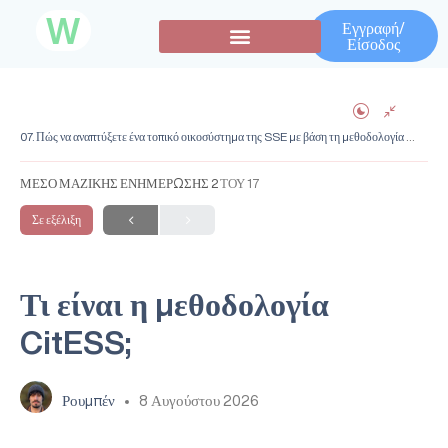
W
Εγγραφή/
Είσοδος
ΚΥΚΛΟΣ ΜΑΘΗΜΑΤΩΝ
07. Πώς να αναπτύξετε ένα τοπικό οικοσύστημα της SSE με βάση τη μεθοδολογία CITESS
ΜΕΣΟ ΜΑΖΙΚΗΣ ΕΝΗΜΕΡΩΣΗΣ 2
ΤΟΥ 17
Σε εξέλιξη
Τι είναι η μεθοδολογία
CitESS;
Ρουμπέν
8 Αυγούστου 2026