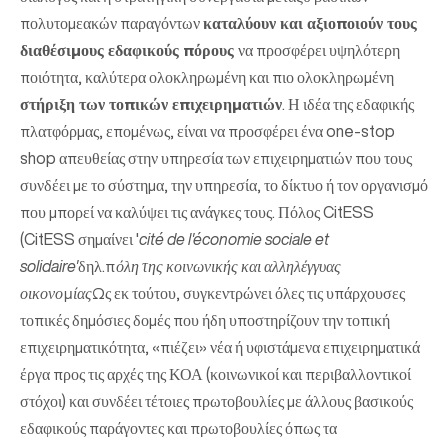
πολυτομεακών παραγόντων
καταλύουν και αξιοποιούν τους
διαθέσιμους εδαφικούς πόρους
να προσφέρει υψηλότερη
ποιότητα, καλύτερα ολοκληρωμένη και πιο ολοκληρωμένη
στήριξη των τοπικών επιχειρηματιών
. Η ιδέα της εδαφικής
πλατφόρμας, επομένως, είναι να προσφέρει ένα one-stop
shop απευθείας στην υπηρεσία των επιχειρηματιών που τους
συνδέει με το σύστημα, την υπηρεσία, το δίκτυο ή τον οργανισμό
που μπορεί να καλύψει τις ανάγκες τους. Πόλος CitESS
(CitESS σημαίνει '
cité de l'économie sociale et
solidaire'
δηλ.
πόλη της κοινωνικής και αλληλέγγυας
οικονομίας
Ως εκ τούτου, συγκεντρώνει όλες τις υπάρχουσες
τοπικές δημόσιες δομές που ήδη υποστηρίζουν την τοπική
επιχειρηματικότητα, «πιέζει» νέα ή υφιστάμενα επιχειρηματικά
έργα προς τις αρχές της ΚΟΑ (κοινωνικοί και περιβαλλοντικοί
στόχοι) και συνδέει τέτοιες πρωτοβουλίες με άλλους βασικούς
εδαφικούς παράγοντες και πρωτοβουλίες όπως τα