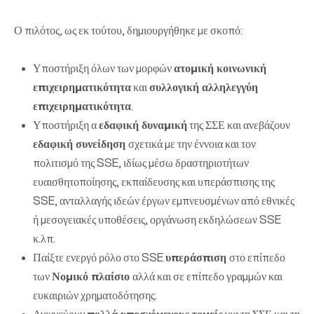
Ο πιλότος, ως εκ τούτου, δημιουργήθηκε με σκοπό:
Υποστήριξη όλων των μορφών
ατομική κοινωνική
επιχειρηματικότητα
και
συλλογική αλληλεγγύη
επιχειρηματικότητα
.
Υποστήριξη α
εδαφική δυναμική
της ΣΣΕ και ανεβάζουν
εδαφική συνείδηση
σχετικά με την έννοια και τον
πολιτισμό της SSE, ιδίως μέσω δραστηριοτήτων
ευαισθητοποίησης, εκπαίδευσης και υπεράσπισης της
SSE, ανταλλαγής ιδεών έργων εμπνευσμένων από εθνικές
ή μεσογειακές υποθέσεις, οργάνωση εκδηλώσεων SSE
κ.λπ.
Παίξτε ενεργό ρόλο στο SSE
υπεράσπιση
στο επίπεδο
των
Νομικό πλαίσιο
αλλά και σε επίπεδο γραμμών και
ευκαιριών χρηματοδότησης.