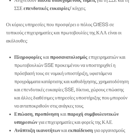
Ανιχνεύουν
πολλά υποσχόμενους τομείς
για τη ΣΣΕ και τη
ΣΣΕ
επενδυτικές ευκαιρίες
/ κόγχες.
Οι κύριες υπηρεσίες που προσφέρει ο πόλος CitESS σε
τοπικούς επιχειρηματίες και πρωτοβουλίες της ΚΑΑ είναι οι
ακόλουθες:
Πληροφορίες
και
προσανατολισμός
επιχειρηματιών και
πρωτοβουλιών SSE προκειμένου να υποστηριχθεί η
πρόσβασή τους σε νομική υποστήριξη, υφιστάμενα
προγράμματα κατάρτισης και καθοδήγησης, χρηματοδότηση
και επενδυτικές ευκαιρίες SSE, δίκτυα, χώρους επώασης
και άλλες διαθέσιμες υπηρεσίες υποστήριξης που μπορούν
να ανταποκριθούν στις ανάγκες τους.
Επώαση
,
προπόνηση
και
παροχή συμβουλευτικών
υπηρεσιών
για επιχειρηματίες και φορείς της ΚΑΕ.
Ανάπτυξη ικανοτήτων
και
εκπαίδευση
για οργανισμούς