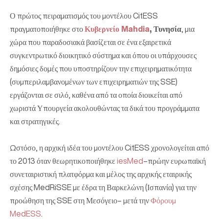
Ο πρώτος πειραματισμός του μοντέλου CitESS
πραγματοποιήθηκε στο
Κυβερνείο Mahdia
, Τυνησία
, μια
χώρα που παραδοσιακά βασίζεται σε ένα εξαιρετικά
συγκεντρωτικό διοικητικό σύστημα και όπου οι υπάρχουσες
δημόσιες δομές που υποστηρίζουν την επιχειρηματικότητα
(συμπεριλαμβανομένων των επιχειρηματιών της SSE)
εργάζονται σε σιλό, καθένα από τα οποία διοικείται από
χωριστά Υπουργεία ακολουθώντας τα δικά του προγράμματα
και στρατηγικές.
Ωστόσο, η αρχική ιδέα του μοντέλου CitESS χρονολογείται από
το 2013 όταν θεωρητικοποιήθηκε
iesMed
–πρώην ευρωπαϊκή
συνεταιριστική πλατφόρμα και μέλος της αρχικής εταιρικής
σχέσης MedRiSSE με έδρα τη Βαρκελώνη (Ισπανία) για την
προώθηση της SSE στη Μεσόγειο– μετά την
Φόρουμ
MedESS
.