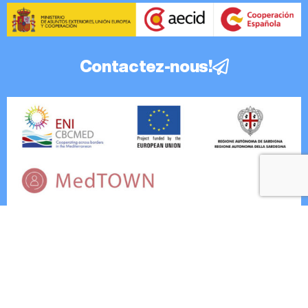
Contactez-nous!
ASAMBLEA DE COOPERACIÓN POR LA PAZ Avda.
de Hytasa, 36. Edificio « Tolède II ». 2º planta,
oficina 3. 41006, Séville, Espagne