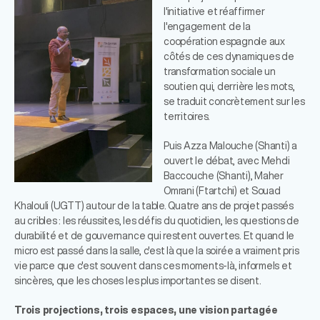
l'initiative et réaffirmer
l'engagement de la
coopération espagnole aux
côtés de ces dynamiques de
transformation sociale un
soutien qui, derrière les mots,
se traduit concrètement sur les
territoires.
Puis Azza Malouche (Shanti) a
ouvert le débat, avec Mehdi
Baccouche (Shanti), Maher
Omrani (Ftartchi) et Souad
Khalouli (UGTT) autour de la table. Quatre ans de projet passés
au cribles : les réussites, les défis du quotidien, les questions de
durabilité et de gouvernance qui restent ouvertes. Et quand le
micro est passé dans la salle, c'est là que la soirée a vraiment pris
vie parce que c'est souvent dans ces moments-là, informels et
sincères, que les choses les plus importantes se disent.
Trois projections, trois espaces, une vision partagée