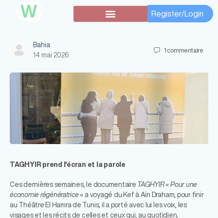
W
Register/Login
Subventions secondaires
Bahia
1
commentaire
14 mai 2026
TAGHYIR prend l'écran et la parole
Ces dernières semaines, le documentaire
TAGHYIR « Pour une
économie régénératrice »
a voyagé du Kef à Aïn Draham, pour finir
au Théâtre El Hamra de Tunis, il a porté avec lui les voix, les
visages et les récits de celles et ceux qui, au quotidien,