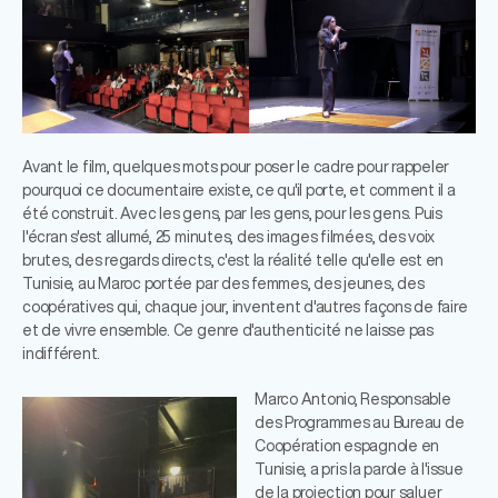
Avant le film, quelques mots pour poser le cadre pour rappeler
pourquoi ce documentaire existe, ce qu'il porte, et comment il a
été construit. Avec les gens, par les gens, pour les gens. Puis
l'écran s'est allumé, 25 minutes, des images filmées, des voix
brutes, des regards directs, c'est la réalité telle qu'elle est en
Tunisie, au Maroc portée par des femmes, des jeunes, des
coopératives qui, chaque jour, inventent d'autres façons de faire
et de vivre ensemble. Ce genre d'authenticité ne laisse pas
indifférent.
Marco Antonio, Responsable
des Programmes au Bureau de
Coopération espagnole en
Tunisie, a pris la parole à l'issue
de la projection pour saluer