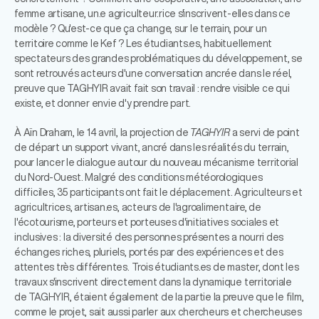
femme artisane, un.e agriculteur.rice s'inscrivent-elles dans ce
modèle ? Qu'est-ce que ça change, sur le terrain, pour un
territoire comme le Kef ? Les étudiants.es, habituellement
spectateurs des grandes problématiques du développement, se
sont retrouvés acteurs d'une conversation ancrée dans le réel,
preuve que TAGHYIR avait fait son travail : rendre visible ce qui
existe, et donner envie d'y prendre part.
À Aïn Draham, le 14 avril, la projection de
TAGHYIR
a servi de point
de départ un support vivant, ancré dans les réalités du terrain,
pour lancer le dialogue autour du nouveau mécanisme territorial
du Nord-Ouest. Malgré des conditions météorologiques
difficiles, 35 participants ont fait le déplacement. Agriculteurs et
agricultrices, artisan.es, acteurs de l'agroalimentaire, de
l'écotourisme, porteurs et porteuses d'initiatives sociales et
inclusives : la diversité des personnes présentes a nourri des
échanges riches, pluriels, portés par des expériences et des
attentes très différentes. Trois étudiants.es de master, dont les
travaux s'inscrivent directement dans la dynamique territoriale
de TAGHYIR, étaient également de la partie la preuve que le film,
comme le projet, sait aussi parler aux chercheurs et chercheuses